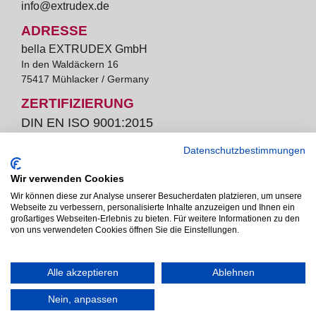
info@extrudex.de
ADRESSE
bella EXTRUDEX GmbH
In den Waldäckern 16
75417 Mühlacker / Germany
ZERTIFIZIERUNG
DIN EN ISO 9001:2015
Datenschutzbestimmungen
Wir verwenden Cookies
bella Extrudex ist ein Unternehmen der Pütz Group.
Wir können diese zur Analyse unserer Besucherdaten platzieren, um unsere
Webseite zu verbessern, personalisierte Inhalte anzuzeigen und Ihnen ein
großartiges Webseiten-Erlebnis zu bieten. Für weitere Informationen zu den
von uns verwendeten Cookies öffnen Sie die Einstellungen.
Alle akzeptieren
Ablehnen
Downloads
AGB
AEB
Impressum
Nein, anpassen
Datenschutz
Cookie-Richtlinie