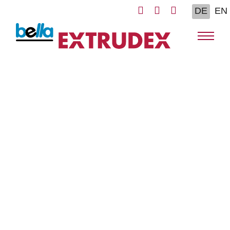
Sprache au
DE
EN
EXTRUDEX Kalibrierungen &
Verteiler für
Bestandsmaschinen